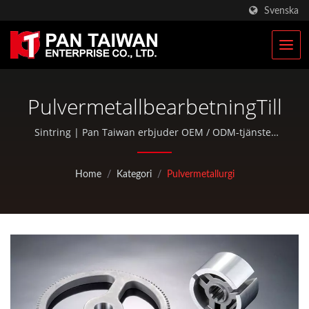
Svenska
PulvermetallbearbetningTillve
Sintring | Pan Taiwan erbjuder OEM / ODM-tjänster
såsom plastinjektion, gjutning, smidning, CNC-
bearbetning, EDC-väskor och standarddelar för cyklar
Home
/
Kategori
/
Pulvermetallurgi
och utomhusaktiviteter.