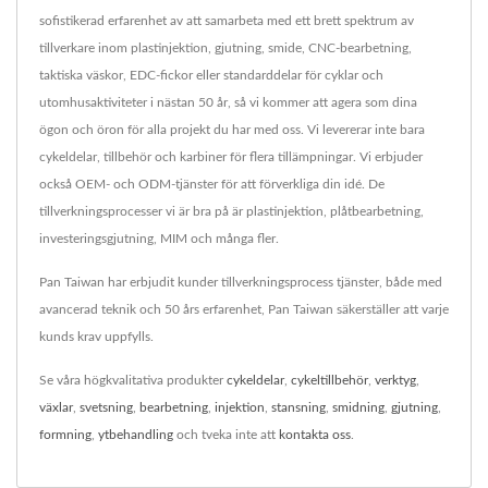
sofistikerad erfarenhet av att samarbeta med ett brett spektrum av
tillverkare inom plastinjektion, gjutning, smide, CNC-bearbetning,
taktiska väskor, EDC-fickor eller standarddelar för cyklar och
utomhusaktiviteter i nästan 50 år, så vi kommer att agera som dina
ögon och öron för alla projekt du har med oss. Vi levererar inte bara
cykeldelar, tillbehör och karbiner för flera tillämpningar. Vi erbjuder
också OEM- och ODM-tjänster för att förverkliga din idé. De
tillverkningsprocesser vi är bra på är plastinjektion, plåtbearbetning,
investeringsgjutning, MIM och många fler.
Pan Taiwan har erbjudit kunder tillverkningsprocess tjänster, både med
avancerad teknik och 50 års erfarenhet, Pan Taiwan säkerställer att varje
kunds krav uppfylls.
Se våra högkvalitativa produkter
cykeldelar
,
cykeltillbehör
,
verktyg
,
växlar
,
svetsning
,
bearbetning
,
injektion
,
stansning
,
smidning
,
gjutning
,
formning
,
ytbehandling
och tveka inte att
kontakta oss
.