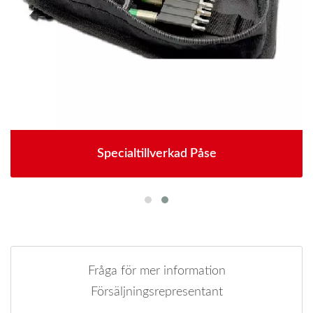
Specialtillverkad Påse
Fråga för mer information
Försäljningsrepresentant