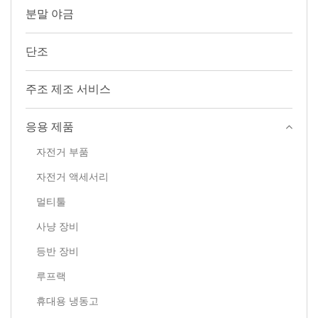
분말 야금
단조
주조 제조 서비스
응용 제품
자전거 부품
자전거 액세서리
멀티툴
사냥 장비
등반 장비
루프랙
휴대용 냉동고