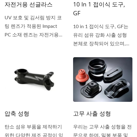
자전거용 선글라스
10 In 1 접이식 도구,
GF
UV 보호 및 김서림 방지 코
팅 렌즈가 적용된 Impact
10 in 1 접이식 도구, GF는
PC 소재 렌즈는 자전거용...
유리 섬유 강화 사출 성형
본체로 장착되어 있으며,...
압축 성형
고무 사출 성형
탄소 섬유 부품을 제작하기
우리는 고무 사출 성형을 전
위한 다양한 제조 공정이 있
문으로 하며, 밀봉 부품 및