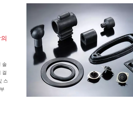
상의
 솔
 걸
및 스
 부