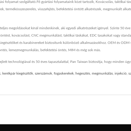
 folyamat szolgáltató.Fő gyártási folyamataink közé tartozik, Kovácsolás, taktikai tá
ek, termékösszeszerelés, visszafejtés, befektetési öntött alkatrészek, megmunkált al
teljes megoldásokat kínál mindenkinek, aki egyedi alkatrészeket igényel. Szinte 50 éve
ntést, kovácsolást, CNC megmunkálást, taktikai táskákat, EDC tasakokat vagy standard
 kiegészítőket és karabinereket biztosítunk különböző alkalmazásokhoz. OEM és ODM sz
öntés, lemezmegmunkálás, befektetési öntés, MIM és még sok más.
ejlett technológiával és 50 éves tapasztalattal, Pan Taiwan biztosítja, hogy minden ügyf
k
,
kerékpár kiegészítők
,
szerszámok
,
fogaskerekek
,
hegesztés
,
megmunkálás
,
injekció
,
s