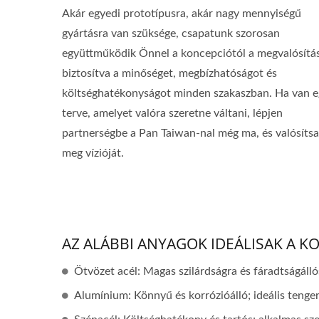
Akár egyedi prototípusra, akár nagy mennyiségű
gyártásra van szüksége, csapatunk szorosan
együttműködik Önnel a koncepciótól a megvalósítás
biztosítva a minőséget, megbízhatóságot és
költséghatékonyságot minden szakaszban. Ha van e
terve, amelyet valóra szeretne váltani, lépjen
partnerségbe a Pan Taiwan-nal még ma, és valósítsa
meg vízióját.
AZ ALÁBBI ANYAGOK IDEÁLISAK A 
Ötvözet acél: Magas szilárdságra és fáradtságálló
Alumínium: Könnyű és korrózióálló; ideális tengeri