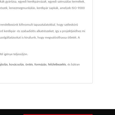
skák gyártása, egyedi kerékpárvázak, egyedi szénszálas termékek,
katrészek, lemezmegmunkálás, kerékpár sapkák, amelyek ISO 9000
 rendelkezünk kifinomult tapasztalatokkal, hogy széleskörű
 kerékpár- és szabadidős alkatrészeket, így a projektjeidhez mi
olgáltatásokat is kínálunk, hogy megvalósíthassa ötletét. A
él igénye teljesüljön.
ajtolás
,
kovácsolás
,
öntés
,
formázás
,
felületkezelés
, és bátran