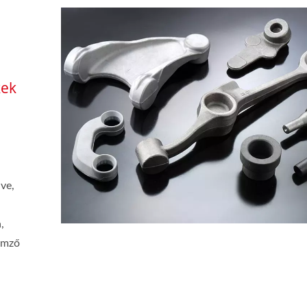
kek
ve,
,
lemző