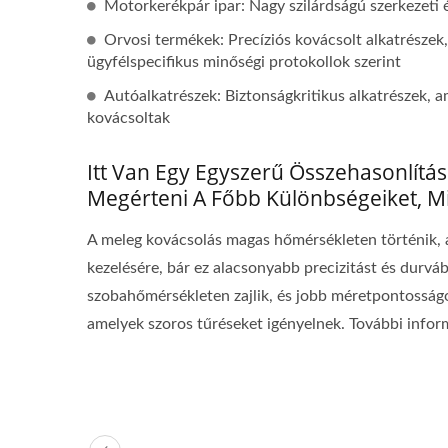
Motorkerékpár ipar: Nagy szilárdságú szerkezeti 
Orvosi termékek: Precíziós kovácsolt alkatrészek,
ügyfélspecifikus minőségi protokollok szerint
Autóalkatrészek: Biztonságkritikus alkatrészek, 
kovácsoltak
Itt Van Egy Egyszerű Összehasonlítá
Megérteni A Főbb Különbségeiket, Mi
A meleg kovácsolás magas hőmérsékleten történik, a
kezelésére, bár ez alacsonyabb precizitást és durv
szobahőmérsékleten zajlik, és jobb méretpontosságot,
amelyek szoros tűréseket igényelnek. További inform