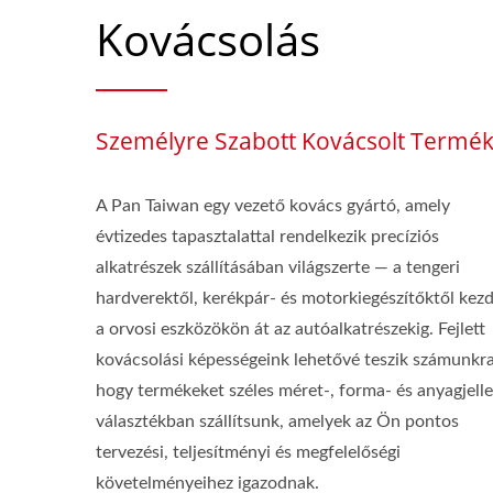
Kovácsolás
Személyre Szabott Kovácsolt Termé
A Pan Taiwan egy vezető kovács gyártó, amely
évtizedes tapasztalattal rendelkezik precíziós
alkatrészek szállításában világszerte — a tengeri
hardverektől, kerékpár- és motorkiegészítőktől kezd
a orvosi eszközökön át az autóalkatrészekig. Fejlett
kovácsolási képességeink lehetővé teszik számunkra
hogy termékeket széles méret-, forma- és anyagjel
választékban szállítsunk, amelyek az Ön pontos
tervezési, teljesítményi és megfelelőségi
követelményeihez igazodnak.