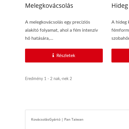
Melegkovácsolás
Hideg
A melegkovácsolás egy precíziós
A hideg 
alakító folyamat, ahol a fém intenzív
fémformá
hő hatására,...
szobahőm
Részletek
Eredmény 1 - 2 nak,-nek 2
KovácsolásGyártó | Pan Taiwan