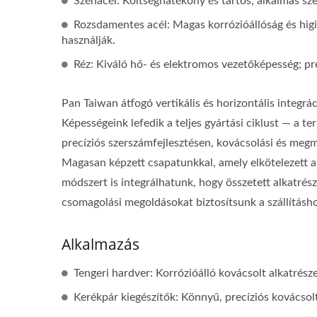
Szénacél: Költséghatékony és tartós; alkalmas sz
Rozsdamentes acél: Magas korrózióállóság és higién
használják.
Réz: Kiváló hő- és elektromos vezetőképesség; pr
Pan Taiwan átfogó vertikális és horizontális integrác
Képességeink lefedik a teljes gyártási ciklust — a te
precíziós szerszámfejlesztésen, kovácsolási és meg
Magasan képzett csapatunkkal, amely elkötelezett a p
módszert is integrálhatunk, hogy összetett alkatrész
csomagolási megoldásokat biztosítsunk a szállításho
Alkalmazás
Tengeri hardver: Korrózióálló kovácsolt alkatrés
Hordozható Többfunkciós
E
Kerékpár kiegészítők: Könnyű, precíziós kovácsol
Szerszámok