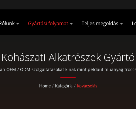
Rólunk
Gyártási folyamat
Teljes megoldás
L
Kohászati Alkatrészek Gyártó
wan OEM / ODM szolgáltatásokat kínál, mint például műanyag fröcc
amint standard kerékpár- és szabadtéri tevékenységekhez szükséges
Home
/
Kategória
/
Kovácsolás