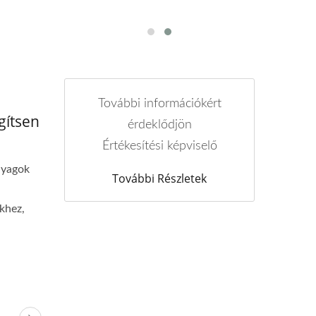
További információkért
gítsen
érdeklődjön
Értékesítési képviselő
nyagok
További Részletek
ekhez,