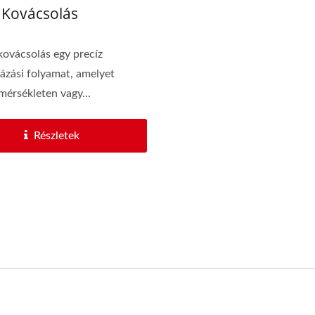
 Kovácsolás
kovácsolás egy precíz
zási folyamat, amelyet
érsékleten vagy...
Részletek