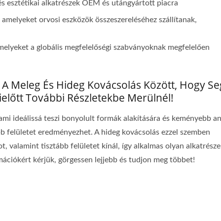
és esztétikai alkatrészek OEM és utángyártott piacra
 amelyeket orvosi eszközök összeszereléséhez szállítanak,
amelyeket a globális megfelelőségi szabványoknak megfelelően
s A Meleg És Hideg Kovácsolás Között, Hogy Se
előtt További Részletekbe Merülnél!
mi ideálissá teszi bonyolult formák alakítására és keményebb a
ább felületet eredményezhet. A hideg kovácsolás ezzel szemben
 valamint tisztább felületet kínál, így alkalmas olyan alkatrész
ációkért kérjük, görgessen lejjebb és tudjon meg többet!