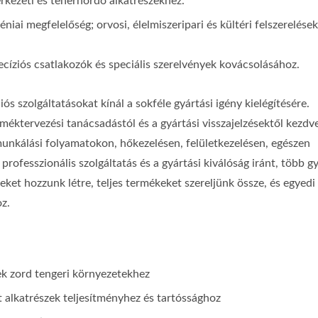
erkezeti és teherhordó alkatrészekhez.
iai megfelelőség; orvosi, élelmiszeripari és kültéri felszerelése
ecíziós csatlakozók és speciális szerelvények kovácsolásához.
iós szolgáltatásokat kínál a sokféle gyártási igény kielégítésére.
rméktervezési tanácsadástól és a gyártási visszajelzésektől kezdv
munkálási folyamatokon, hőkezelésen, felületkezelésen, egészen
rofesszionális szolgáltatás és a gyártási kiválóság iránt, több gy
eket hozzunk létre, teljes termékeket szereljünk össze, és egyedi
z.
zek zord tengeri környezetekhez
gyedi Készítésű Tasak
Hordozható Többfunk
t alkatrészek teljesítményhez és tartóssághoz
Szerszámok