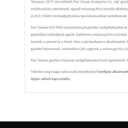
Tajvanon 1977 óta működő Pan Taiwan Enterprise Co., Ltd. gyártási
multifunkciós szerszámok, egyedi műanyag fröccsöntött alkatrész
és ISO 13485 minőségbiztosítási tanúsítványokkal rendelkeznek.
Pan Taiwan ISO 9001 tanúsítvánnyal gyártási szolgáltatásokat és 
gyártókkal működjünk együtt, beleértve a műanyag fröccsöntést, ö
leszünk a szemed és a füled. Nem csak kerékpáros alkatrészeket,
gyártási folyamatok, amelyekben jók vagyunk, a műanyag fröccs
Pan Taiwan gyártási folyamat szolgáltatásokat kínál ügyfeleinek, f
Tekintse meg magas színvonalú termékeinket
kerékpár alkatrésze
lépjen velünk kapcsolatba
.