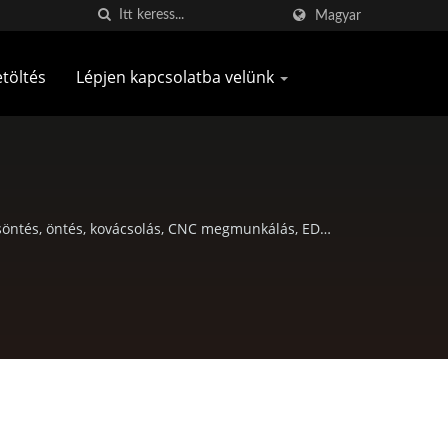
Magyar
etöltés
Lépjen kapcsolatba velünk
söntés, öntés, kovácsolás, CNC megmunkálás, EDC
 alkatrészek.