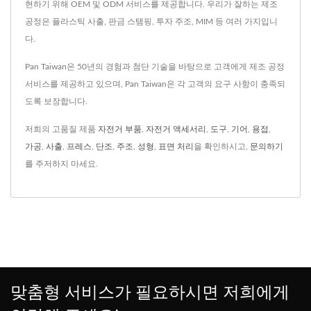
현하기 위해 OEM 및 ODM 서비스를 제공합니다. 우리가 잘하는 제조
공정은 플라스틱 사출, 판금 스탬핑, 투자 주조, MIM 등 여러 가지입니
다.
Pan Taiwan은 50년의 경험과 첨단 기술을 바탕으로 고객에게 제조 공정
서비스를 제공하고 있으며, Pan Taiwan은 각 고객의 요구 사항이 충족되
도록 보장합니다.
저희의 고품질 제품
자전거 부품
,
자전거 액세서리
,
도구
,
기어
,
용접
,
가공
,
사출
,
프레스
,
단조
,
주조
,
성형
,
표면 처리
을 확인하시고,
문의하기
를 주저하지 마세요.
맞춤형 서비스가 필요하시면 저희에게