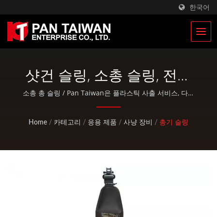
한국어
샷건 슬링, 소총 슬링, 전술
슬링, 어깨 스트랩 | 군용 전
소총 총 슬링 / Pan Taiwan은 플라스틱 사출 서비스, 다이
주조, 단조, CNC 가공, EDC 파우치 및 표준 자전거 및 야외
술 가방 및 군용 배낭 제조
활동 부품과 같은 OEM / ODM 서비스를 제공합니다.
Home
/
카테고리
/
응용 제품
/
사냥 장비
/
총기 슬링
업체 | Pan Taiwan