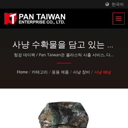
한국어
사냥 수확물을 담고 있는 위
장 사냥 배낭 | 군용 전술 가
헝겊 데이팩 / Pan Taiwan은 플라스틱 사출 서비스, 다이
주조, 단조, CNC 가공, EDC 파우치 및 표준 자전거 및 야외
방 및 군용 배낭 제조업체 |
활동 부품과 같은 OEM / ODM 서비스를 제공합니다.
Home
/
카테고리
/
응용 제품
/
사냥 장비
/
사냥 배낭
Pan Taiwan