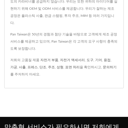
도의 카라비너를 공급하지 않습니다. 우리는 또한 귀하의 아이디어를 실
현하기 위해 OEM 및 ODM 서비스를 제공합니다. 우리가 잘하는 제조
공정은 플라스틱 사출, 판금 스탬핑, 투자 주조, MIM 등 여러 가지입니
다.
Pan Taiwan은 50년의 경험과 첨단 기술을 바탕으로 고객에게 제조 공정
서비스를 제공하고 있으며, Pan Taiwan은 각 고객의 요구 사항이 충족되
도록 보장합니다.
저희의 고품질 제품
자전거 부품
,
자전거 액세서리
,
도구
,
기어
,
용접
,
가공
,
사출
,
프레스
,
단조
,
주조
,
성형
,
표면 처리
을 확인하시고,
문의하기
를 주저하지 마세요.
맞춤형 서비스가 필요하시면 저희에게