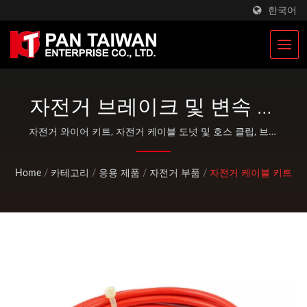
한국어
자전거 브레이크 및 변속 케
이블 | 맞춤형 등산 및 사냥
자전거 와이어 키트, 자전거 케이블 도넛 및 호스 클립, 브레
이크 및 변속 케이블 키트 | Pan Taiwan은 플라스틱 사출
장비 제조업체 | Pan
서비스, 다이 주조, 단조, CNC 가공, EDC 파우치 및 표준 자
Home
/
카테고리
/
응용 제품
/
자전거 부품
/
자전거 케이블 키트
전거 및 야외 활동 부품과 같은 OEM / ODM 서비스를 제공
Taiwan
합니다.