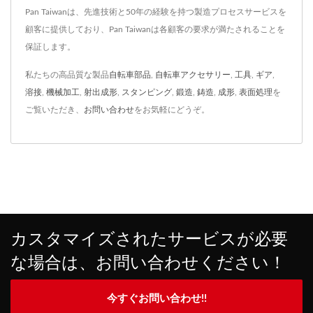
Pan Taiwanは、先進技術と50年の経験を持つ製造プロセスサービスを
顧客に提供しており、Pan Taiwanは各顧客の要求が満たされることを
保証します。
私たちの高品質な製品
自転車部品
,
自転車アクセサリー
,
工具
,
ギア
,
溶接
,
機械加工
,
射出成形
,
スタンピング
,
鍛造
,
鋳造
,
成形
,
表面処理
を
ご覧いただき、
お問い合わせ
をお気軽にどうぞ。
カスタマイズされたサービスが必要
な場合は、お問い合わせください！
今すぐお問い合わせ!!