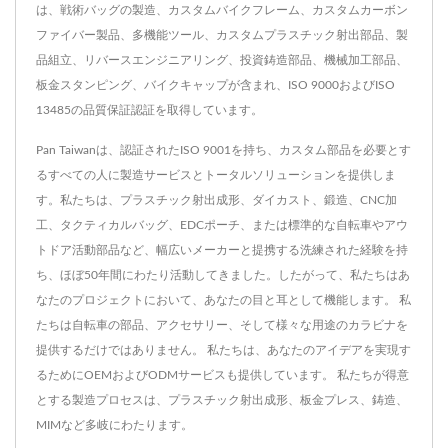
は、戦術バッグの製造、カスタムバイクフレーム、カスタムカーボン
ファイバー製品、多機能ツール、カスタムプラスチック射出部品、製
品組立、リバースエンジニアリング、投資鋳造部品、機械加工部品、
板金スタンピング、バイクキャップが含まれ、ISO 9000およびISO
13485の品質保証認証を取得しています。
Pan Taiwanは、認証されたISO 9001を持ち、カスタム部品を必要とす
るすべての人に製造サービスとトータルソリューションを提供しま
す。私たちは、プラスチック射出成形、ダイカスト、鍛造、CNC加
工、タクティカルバッグ、EDCポーチ、または標準的な自転車やアウ
トドア活動部品など、幅広いメーカーと提携する洗練された経験を持
ち、ほぼ50年間にわたり活動してきました。したがって、私たちはあ
なたのプロジェクトにおいて、あなたの目と耳として機能します。 私
たちは自転車の部品、アクセサリー、そして様々な用途のカラビナを
提供するだけではありません。 私たちは、あなたのアイデアを実現す
るためにOEMおよびODMサービスも提供しています。 私たちが得意
とする製造プロセスは、プラスチック射出成形、板金プレス、鋳造、
MIMなど多岐にわたります。