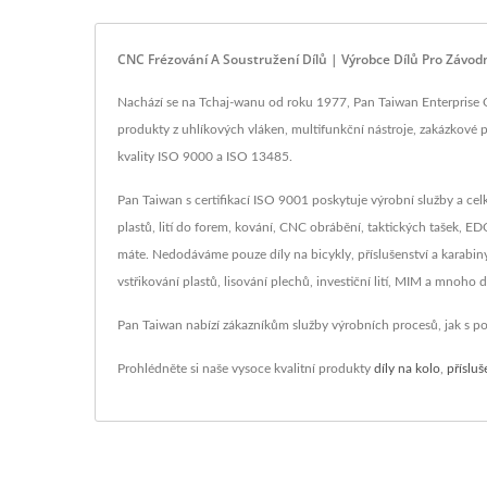
CNC Frézování A Soustružení Dílů | Výrobce Dílů Pro Závod
Nachází se na Tchaj-wanu od roku 1977, Pan Taiwan Enterprise Co
produkty z uhlíkových vláken, multifunkční nástroje, zakázkové plas
kvality ISO 9000 a ISO 13485.
Pan Taiwan s certifikací ISO 9001 poskytuje výrobní služby a ce
plastů, lití do forem, kování, CNC obrábění, taktických tašek, ED
máte. Nedodáváme pouze díly na bicykly, příslušenství a karabin
vstřikování plastů, lisování plechů, investiční lití, MIM a mnoho d
Pan Taiwan nabízí zákazníkům služby výrobních procesů, jak s pok
Prohlédněte si naše vysoce kvalitní produkty
díly na kolo
,
přísluš