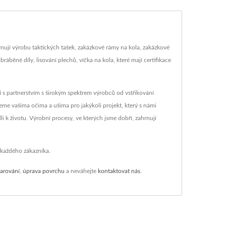
rnují výrobu taktických tašek, zakázkové rámy na kola, zakázkové
bráběné díly, lisování plechů, víčka na kola, které mají certifikace
i s partnerstvím s širokým spektrem výrobců od vstřikování
deme vašima očima a ušima pro jakýkoli projekt, který s námi
k životu. Výrobní procesy, ve kterých jsme dobří, zahrnují
 každého zákazníka.
varování
,
úprava povrchu
a neváhejte
kontaktovat nás
.