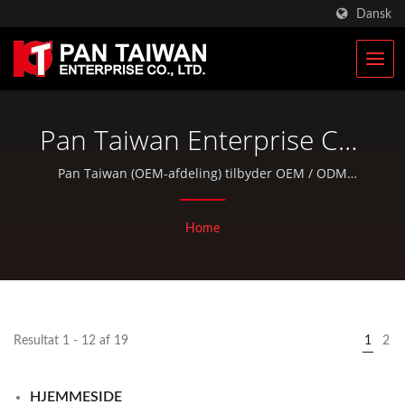
Dansk
Pan Taiwan Enterprise Co.,
Ltd.
Pan Taiwan (OEM-afdeling) tilbyder OEM / ODM
tjenester og totale løsninger til cykeldele og udendørs
produkter, og vi leverer også færdigvarer i
Home
fremragende kvalitet.
Resultat 1 - 12 af 19
1
2
HJEMMESIDE