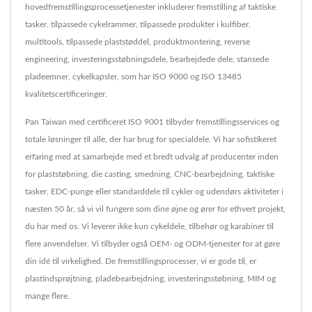
hovedfremstillingsprocessetjenester inkluderer fremstilling af taktiske
tasker, tilpassede cykelrammer, tilpassede produkter i kulfiber,
multitools, tilpassede plaststøddel, produktmontering, reverse
engineering, investeringsstøbningsdele, bearbejdede dele, stansede
pladeemner, cykelkapsler, som har ISO 9000 og ISO 13485
kvalitetscertificeringer.
Pan Taiwan med certificeret ISO 9001 tilbyder fremstillingsservices og
totale løsninger til alle, der har brug for specialdele. Vi har sofistikeret
erfaring med at samarbejde med et bredt udvalg af producenter inden
for plaststøbning, die casting, smedning, CNC-bearbejdning, taktiske
tasker, EDC-punge eller standarddele til cykler og udendørs aktiviteter i
næsten 50 år, så vi vil fungere som dine øjne og ører for ethvert projekt,
du har med os. Vi leverer ikke kun cykeldele, tilbehør og karabiner til
flere anvendelser. Vi tilbyder også OEM- og ODM-tjenester for at gøre
din idé til virkelighed. De fremstillingsprocesser, vi er gode til, er
plastindsprøjtning, pladebearbejdning, investeringsstøbning, MIM og
mange flere.