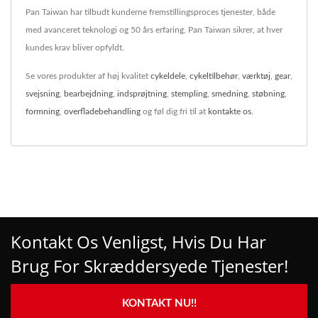
Pan Taiwan har tilbudt kunderne fremstillingsproces tjenester, både
med avanceret teknologi og 50 års erfaring, Pan Taiwan sikrer, at hver
kundes krav bliver opfyldt.
Se vores produkter af høj kvalitet
cykeldele
,
cykeltilbehør
,
værktøj
,
gear
,
svejsning
,
bearbejdning
,
indsprøjtning
,
stempling
,
smedning
,
støbning
,
formning
,
overfladebehandling
og føl dig fri til at
kontakte os
.
Kontakt Os Venligst, Hvis Du Har
Brug For Skræddersyede Tjenester!
KONTAKT NU!!