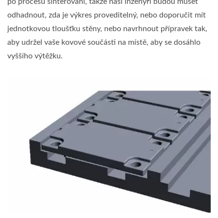
po procesu sinterování, takže naši inženýři budou muset
odhadnout, zda je výkres proveditelný, nebo doporučit mít
jednotkovou tloušťku stěny, nebo navrhnout přípravek tak,
aby udržel vaše kovové součásti na místě, aby se dosáhlo
vyššího výtěžku.