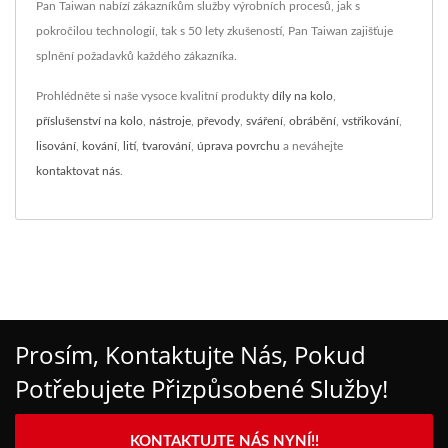
Pan Taiwan nabízí zákazníkům služby výrobních procesů, jak s
pokročilou technologií, tak s 50 lety zkušeností, Pan Taiwan zajišťuje
splnění požadavků každého zákazníka.
Prohlédněte si naše vysoce kvalitní produkty
díly na kolo
,
příslušenství na kolo
,
nástroje
,
převody
,
sváření
,
obrábění
,
vstřikování
,
lisování
,
kování
,
lití
,
tvarování
,
úprava povrchu
a neváhejte
kontaktovat nás
.
Prosím, Kontaktujte Nás, Pokud
Potřebujete Přizpůsobené Služby!
KONTAKTUJTE NÁS NYNÍ!!