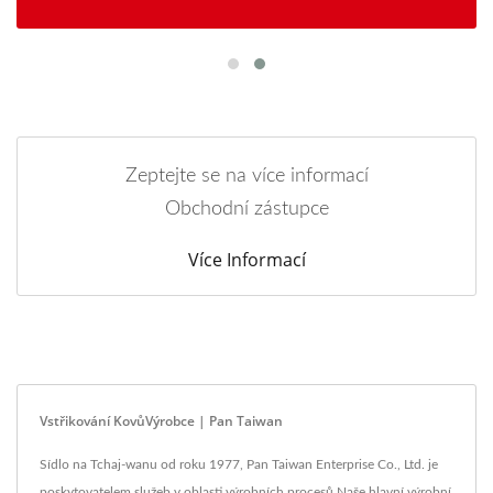
Zeptejte se na více informací
Obchodní zástupce
Více Informací
Vstřikování KovůVýrobce | Pan Taiwan
Sídlo na Tchaj-wanu od roku 1977, Pan Taiwan Enterprise Co., Ltd. je
poskytovatelem služeb v oblasti výrobních procesů.Naše hlavní výrobní