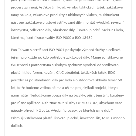
procesy zahrnují, Vstřikování kovů, výrobu taktických tašek, zakázkové
rámy na kola, zakázkové produkty z uhlíkových vláken, multifunkční
nástroje, zakázkové plastové vstřikované díly, montáž výrobků, reverzní
inženýrství, odlévané díly, obráběné díly, lisování plechů, víčka na kola,
které mají certifikace kvality ISO 9000 a ISO 13485.
Pan Taiwan s certifikací ISO 9001 poskytuje výrobní služby a celková
řešení pro každého, kdo potřebuje zakázkové díly. Máme sofistikované
zkušenosti s partnerstvím s širokým spektrem výrobců od vstřikování
plastů, lití do forem, kování, CNC obrábění, taktických tašek, EDC
pouzder až po standardní díly pro kola a outdoorové aktivity téměř 50
let, takže budeme vašima očima a ušima pro jakýkoli projekt, který s
námi máte. Nedodáváme pouze díly na bicykly, příslušenství a karabiny
pro různé aplikace. Nabízíme také služby OEM a ODM, abychom vaše
nápady přivedli k životu. Výrobní procesy, ve kterých jsme dobří,
zahrnují vstřikování plastů, lisování plechů, investiční lití, MIM a mnoho
dalších.