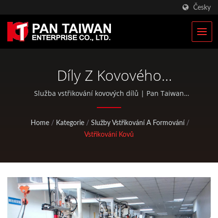
Česky
Díly Z Kovového
Vstřikování Výrobce
Služba vstřikování kovových dílů | Pan Taiwan
poskytuje služby OEM / ODM, jako jsou služby
vstřikování plastů, lití do forem, kování, CNC obrábění,
Home
/
Kategorie
/
Služby Vstřikování A Formování
/
EDC pouzdra a standardní díly pro bicykly a venkovní
Vstřikování Kovů
aktivity.