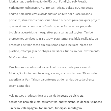
fabricantes, desde Injeção de Plástico, Fundição sob Pressão,
Forjamento, usinagem CNC, Bolsas Táticas, bolsas EDC ou peças
padrão para bicicletas e atividades ao ar livre por quase 50 anos,
portanto, atuaremos como seus olhos e ouvidos para qualquer projeto
que você tenha conosco. Nós não apenas fornecemos peças de
bicicleta, acessórios e mosquetões para várias aplicações. Também
oferecemos serviços OEM e ODM para tornar sua ideia realidade. Os
processos de fabricação em que somos bons incluem injeção de
plástico, estampagem de chapas metálicas, fundição por investimento,
MIM e muitos mais.
Pan Taiwan tem oferecido aos clientes serviços de processos de
fabricação, tanto com tecnologia avançada quanto com 50 anos de
experiência, Pan Taiwan garante que as demandas de cada cliente
sejam atendidas.
Veja nossos produtos de alta qualidade
peças de bicicleta
,
acessórios para bicicleta
,
ferramentas
,
engrenagens
,
soldagem
,
usinação
,
injeção
,
estampagem
,
forjamento
,
fundição
,
moldagem
,