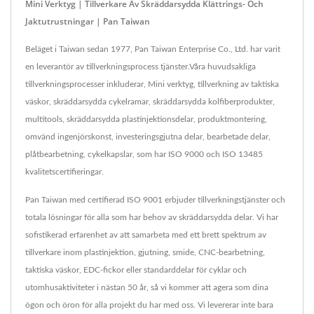
Mini Verktyg | Tillverkare Av Skräddarsydda Klättrings- Och
Jaktutrustningar | Pan Taiwan
Beläget i Taiwan sedan 1977, Pan Taiwan Enterprise Co., Ltd. har varit
en leverantör av tillverkningsprocess tjänster.Våra huvudsakliga
tillverkningsprocesser inkluderar, Mini verktyg, tillverkning av taktiska
väskor, skräddarsydda cykelramar, skräddarsydda kolfiberprodukter,
multitools, skräddarsydda plastinjektionsdelar, produktmontering,
omvänd ingenjörskonst, investeringsgjutna delar, bearbetade delar,
plåtbearbetning, cykelkapslar, som har ISO 9000 och ISO 13485
kvalitetscertifieringar.
Pan Taiwan med certifierad ISO 9001 erbjuder tillverkningstjänster och
totala lösningar för alla som har behov av skräddarsydda delar. Vi har
sofistikerad erfarenhet av att samarbeta med ett brett spektrum av
tillverkare inom plastinjektion, gjutning, smide, CNC-bearbetning,
taktiska väskor, EDC-fickor eller standarddelar för cyklar och
utomhusaktiviteter i nästan 50 år, så vi kommer att agera som dina
ögon och öron för alla projekt du har med oss. Vi levererar inte bara