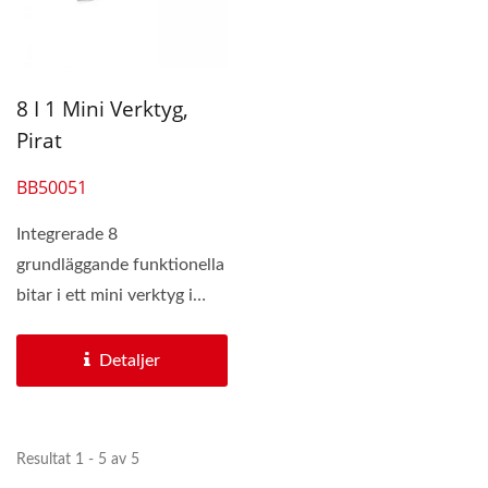
8 I 1 Mini Verktyg,
Pirat
BB50051
Integrerade 8
grundläggande funktionella
bitar i ett mini verktyg i
form av en fickkniv,
BB50051...
Detaljer
Resultat 1 - 5 av 5