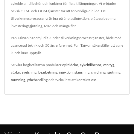
cykeldelar, tillbehör och karbiner för flera tillämpningar. Vi erbjuder
också OEM- och ODM-tjänster för att förverkliga din idé. De
tillverkningsprocesser vi är bra på är plastinjektion, plåtbearbetning,
investeringsgjutning, MIM och många fler.
Pan Taiwan har erbjudit kunder tillverkningsprocess tjänster, både med
avancerad teknik och 50 års erfarenhet, Pan Taiwan säkerställer att varje
kunds krav uppfylls.
Se våra högkvalitativa produkter
cykeldelar
,
cykeltillbehör
,
verktyg
,
växlar
,
svetsning
,
bearbetning
,
injektion
,
stansning
,
smidning
,
gjutning
,
formning
,
ytbehandling
och tveka inte att
kontakta oss
.