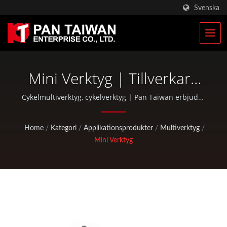
Svenska
Mini Verktyg | Tillverkare
Av Skräddarsydda
Cykelmultiverktyg, cykelverktyg | Pan Taiwan erbjuder
OEM / ODM-tjänster såsom plastinjektion, gjutning,
Klättrings- Och
smidning, CNC-bearbetning, EDC-väskor och
Home
/
Kategori
/
Applikationsprodukter
/
Multiverktyg
/
standarddelar för cyklar och utomhusaktiviteter.
Jaktutrustningar | Pan
Mini Verktyg
Taiwan