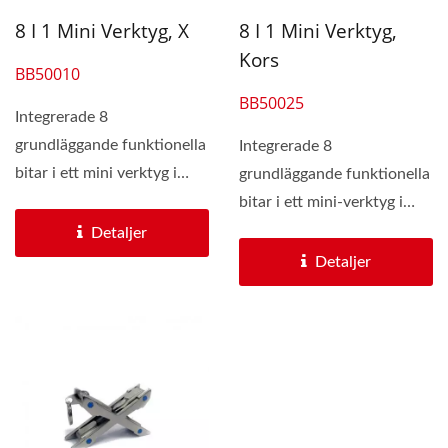
8 I 1 Mini Verktyg, X
8 I 1 Mini Verktyg,
Kors
BB50010
BB50025
Integrerade 8
grundläggande funktionella
Integrerade 8
bitar i ett mini verktyg i
grundläggande funktionella
formen av bokstaven "X",...
bitar i ett mini-verktyg i
form av ett kors, BB
Detaljer
500025...
Detaljer