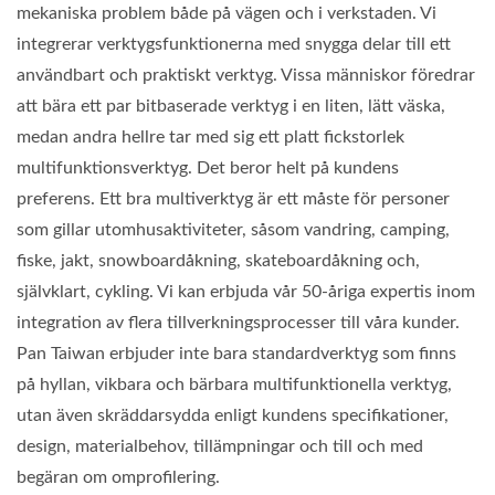
mekaniska problem både på vägen och i verkstaden. Vi
integrerar verktygsfunktionerna med snygga delar till ett
användbart och praktiskt verktyg. Vissa människor föredrar
att bära ett par bitbaserade verktyg i en liten, lätt väska,
medan andra hellre tar med sig ett platt fickstorlek
multifunktionsverktyg. Det beror helt på kundens
preferens. Ett bra multiverktyg är ett måste för personer
som gillar utomhusaktiviteter, såsom vandring, camping,
fiske, jakt, snowboardåkning, skateboardåkning och,
självklart, cykling. Vi kan erbjuda vår 50-åriga expertis inom
integration av flera tillverkningsprocesser till våra kunder.
Pan Taiwan erbjuder inte bara standardverktyg som finns
på hyllan, vikbara och bärbara multifunktionella verktyg,
utan även skräddarsydda enligt kundens specifikationer,
design, materialbehov, tillämpningar och till och med
begäran om omprofilering.