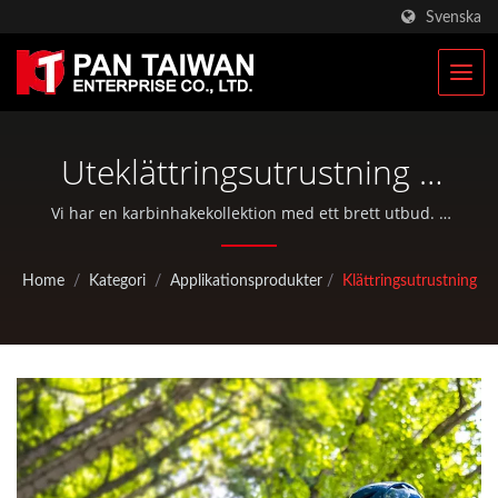
Svenska
Uteklättringsutrustning |
Tillverkare Av
Vi har en karbinhakekollektion med ett brett utbud. |
Pan Taiwan erbjuder OEM / ODM-tjänster såsom
Skräddarsydda Klättrings-
plastinjektion, gjutning, smidning, CNC-bearbetning,
Home
/
Kategori
/
Applikationsprodukter
/
Klättringsutrustning
Och Jaktutrustningar | Pan
EDC-väskor och standarddelar för cyklar och
utomhusaktiviteter.
Taiwan