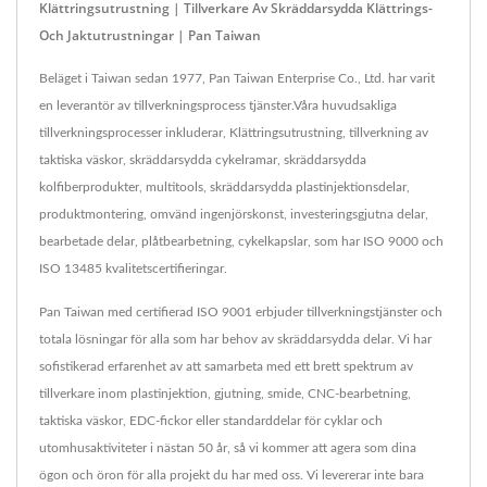
Klättringsutrustning | Tillverkare Av Skräddarsydda Klättrings-
Och Jaktutrustningar | Pan Taiwan
Beläget i Taiwan sedan 1977, Pan Taiwan Enterprise Co., Ltd. har varit
en leverantör av tillverkningsprocess tjänster.Våra huvudsakliga
tillverkningsprocesser inkluderar, Klättringsutrustning, tillverkning av
taktiska väskor, skräddarsydda cykelramar, skräddarsydda
kolfiberprodukter, multitools, skräddarsydda plastinjektionsdelar,
produktmontering, omvänd ingenjörskonst, investeringsgjutna delar,
bearbetade delar, plåtbearbetning, cykelkapslar, som har ISO 9000 och
ISO 13485 kvalitetscertifieringar.
Pan Taiwan med certifierad ISO 9001 erbjuder tillverkningstjänster och
totala lösningar för alla som har behov av skräddarsydda delar. Vi har
sofistikerad erfarenhet av att samarbeta med ett brett spektrum av
tillverkare inom plastinjektion, gjutning, smide, CNC-bearbetning,
taktiska väskor, EDC-fickor eller standarddelar för cyklar och
utomhusaktiviteter i nästan 50 år, så vi kommer att agera som dina
ögon och öron för alla projekt du har med oss. Vi levererar inte bara