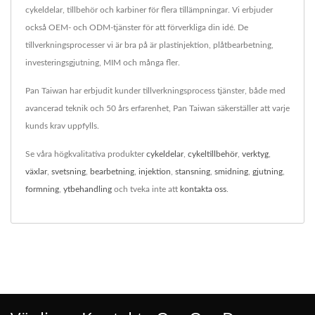
cykeldelar, tillbehör och karbiner för flera tillämpningar. Vi erbjuder
också OEM- och ODM-tjänster för att förverkliga din idé. De
tillverkningsprocesser vi är bra på är plastinjektion, plåtbearbetning,
investeringsgjutning, MIM och många fler.
Pan Taiwan har erbjudit kunder tillverkningsprocess tjänster, både med
avancerad teknik och 50 års erfarenhet, Pan Taiwan säkerställer att varje
kunds krav uppfylls.
Se våra högkvalitativa produkter
cykeldelar
,
cykeltillbehör
,
verktyg
,
växlar
,
svetsning
,
bearbetning
,
injektion
,
stansning
,
smidning
,
gjutning
,
formning
,
ytbehandling
och tveka inte att
kontakta oss
.