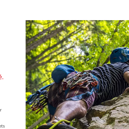
é.
r
ets