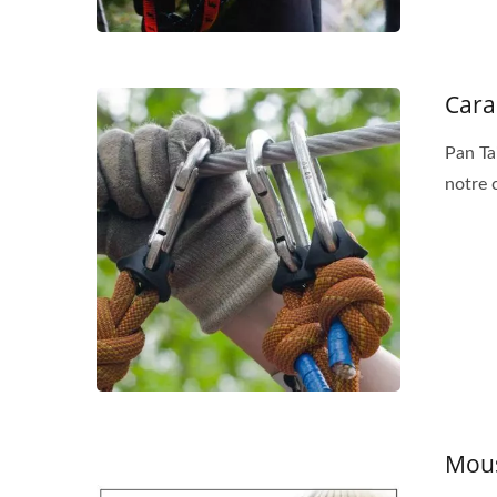
Cara
Pan Ta
notre 
Outils Multi-Usages Portables
Mous