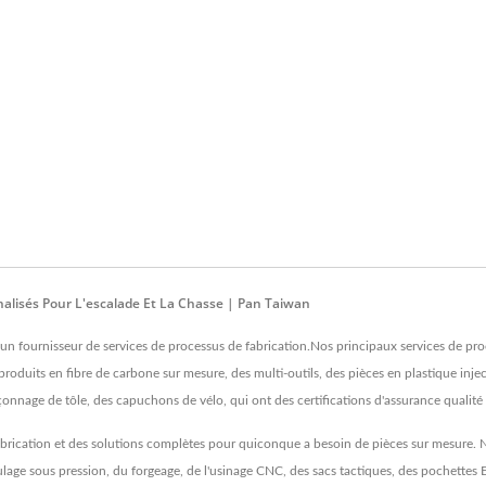
alisés Pour L'escalade Et La Chasse | Pan Taiwan
 un fournisseur de services de processus de fabrication.Nos principaux services de p
produits en fibre de carbone sur mesure, des multi-outils, des pièces en plastique injec
çonnage de tôle, des capuchons de vélo, qui ont des certifications d'assurance quali
fabrication et des solutions complètes pour quiconque a besoin de pièces sur mesure.
moulage sous pression, du forgeage, de l'usinage CNC, des sacs tactiques, des pochettes 