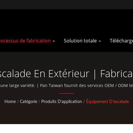
ocessus de fabrication
Solution totale
Télécharg
calade En Extérieur | Fabric
 Pour L'escalade Et La Chass
e large variété. | Pan Taiwan fournit des services OEM / ODM tels
'usinage CNC, les pochettes EDC et des pièces standard pour bicyclet
Home
/
Catégorie
/
Produits D'application
/
Équipement D'escalade