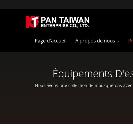
Page d'accueil
À propos de nous
Pr
Équipements D'es
Personnalisés
Nous avons une collection de mousquetons avec un
sous pression, le forgeage, l