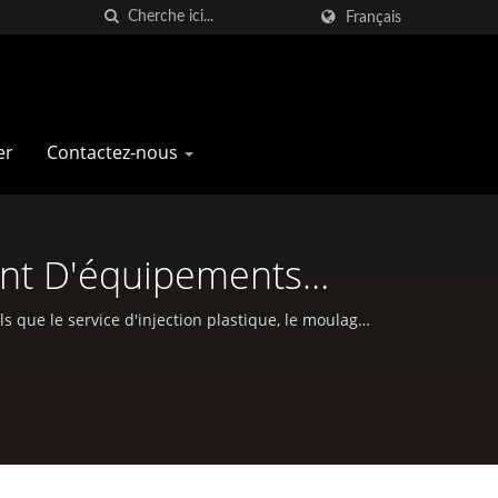
Français
er
Contactez-nous
ant D'équipements
e | Pan Taiwan
 que le service d'injection plastique, le moulage
tes et activités de plein air.