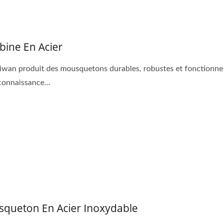
bine En Acier
iwan produit des mousquetons durables, robustes et fonctionne
connaissance...
Poche Sur Mesure
Outils Multi-Usages Por
queton En Acier Inoxydable