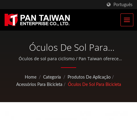
Português
Óculos De Sol Para
Ciclismo - Lentes
Óculos de sol para ciclismo / Pan Taiwan oferece
serviços OEM / ODM, como Serviço de Injeção Plástica,
Esportivas | Fabricante De
Fundição sob Pressão, Forjamento, usinagem CNC,
Home
/
Categoria
/
Produtos De Aplicação
/
bolsas EDC e peças padrão para bicicletas e atividades
Bolsas Táticas Militares &
Acessórios Para Bicicleta
/
Óculos De Sol Para Bicicleta
ao ar livre.
Mochilas Militares | Pan
Taiwan