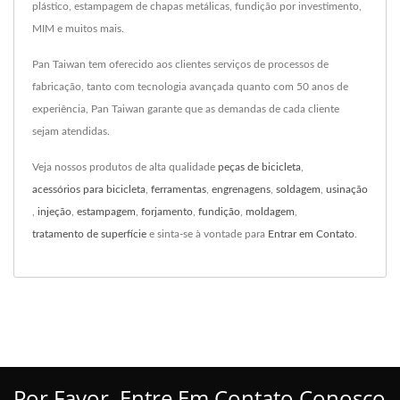
plástico, estampagem de chapas metálicas, fundição por investimento,
MIM e muitos mais.
Pan Taiwan tem oferecido aos clientes serviços de processos de
fabricação, tanto com tecnologia avançada quanto com 50 anos de
experiência, Pan Taiwan garante que as demandas de cada cliente
sejam atendidas.
Veja nossos produtos de alta qualidade
peças de bicicleta
,
acessórios para bicicleta
,
ferramentas
,
engrenagens
,
soldagem
,
usinação
,
injeção
,
estampagem
,
forjamento
,
fundição
,
moldagem
,
tratamento de superfície
e sinta-se à vontade para
Entrar em Contato
.
Por Favor, Entre Em Contato Conosco