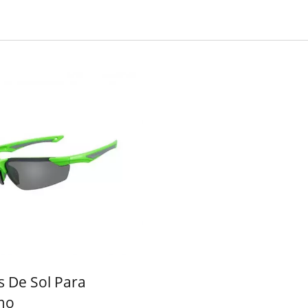
Bolsa Sob Medida
Ferramentas Multiu
Portáteis
s De Sol Para
smo