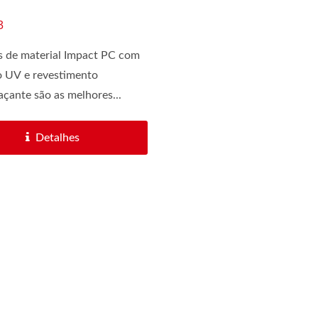
3
s de material Impact PC com
o UV e revestimento
çante são as melhores...
Detalhes