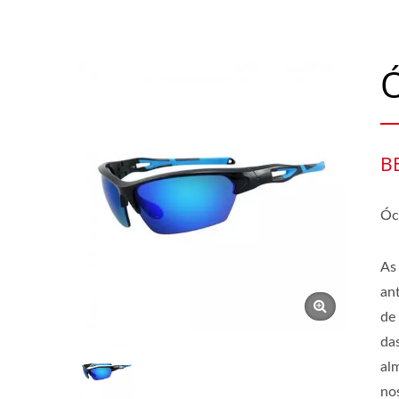
Ó
B
Ócu
As
an
de
das
al
no