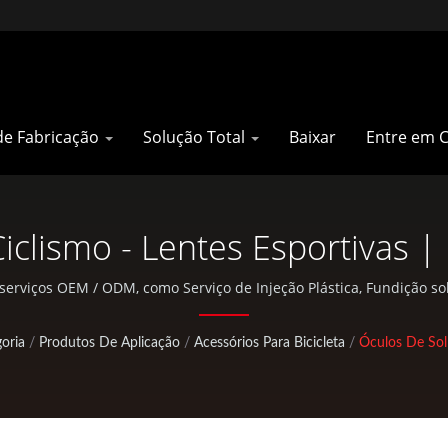
de Fabricação
Solução Total
Baixar
Entre em 
iclismo - Lentes Esportivas |
litares & Mochilas Militares |
 serviços OEM / ODM, como Serviço de Injeção Plástica, Fundição 
e peças padrão para bicicletas e atividades ao ar livre.
oria
/
Produtos De Aplicação
/
Acessórios Para Bicicleta
/
Óculos De Sol 