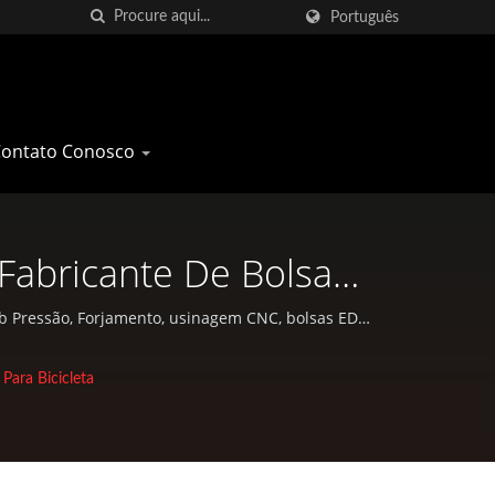
Português
Contato Conosco
 Fabricante De Bolsas
 Pan Taiwan
sob Pressão, Forjamento, usinagem CNC, bolsas EDC
Para Bicicleta