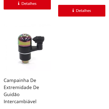
apresentam LEDs
Detalhes
vermelhos...
Detalhes
Campainha De
Extremidade De
Guidão
Intercambiável