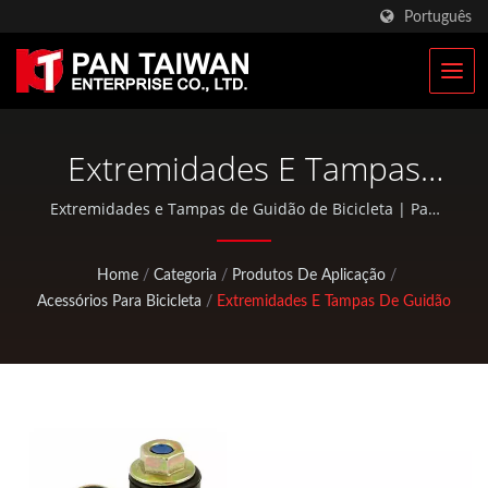
Português
Extremidades E Tampas
De Guidão De Bicicleta |
Extremidades e Tampas de Guidão de Bicicleta | Pan
Taiwan oferece serviços OEM / ODM, como Serviço de
Fabricante De
Injeção Plástica, Fundição, Forjamento, usinagem CNC,
Home
/
Categoria
/
Produtos De Aplicação
/
bolsas EDC e peças padrão para bicicletas e atividades
Equipamentos
Acessórios Para Bicicleta
/
Extremidades E Tampas De Guidão
ao ar livre.
Personalizados Para
Escalada E Caça | Pan
Taiwan