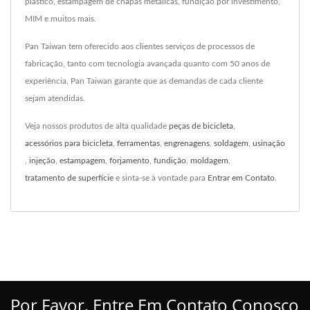
plástico, estampagem de chapas metálicas, fundição por investimento,
MIM e muitos mais.
Pan Taiwan tem oferecido aos clientes serviços de processos de
fabricação, tanto com tecnologia avançada quanto com 50 anos de
experiência, Pan Taiwan garante que as demandas de cada cliente
sejam atendidas.
Veja nossos produtos de alta qualidade
peças de bicicleta
,
acessórios para bicicleta
,
ferramentas
,
engrenagens
,
soldagem
,
usinação
,
injeção
,
estampagem
,
forjamento
,
fundição
,
moldagem
,
tratamento de superfície
e sinta-se à vontade para
Entrar em Contato
.
Por Favor, Entre Em Contato Conosco