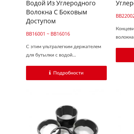
Водой Из Углеродного
Углер
Волокна С Боковым
BB22002
Доступом
Концеви
BB16001 ~ BB16016
волокна
С этим ультралегким держателем
для бутылки с водой...
Подробности