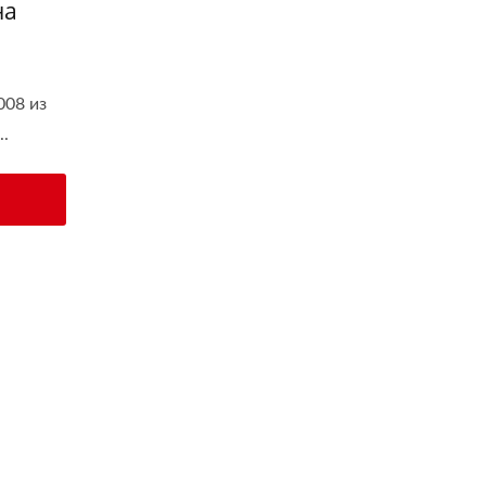
на
008 из
..