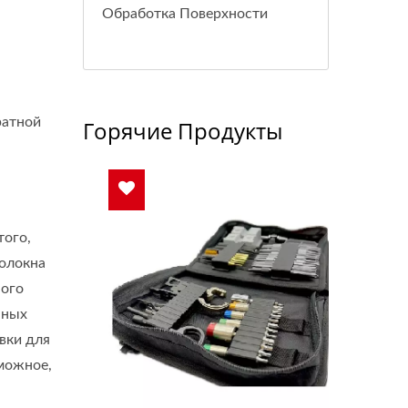
Обработка Поверхности
ратной
Горячие Продукты
того,
волокна
ного
нных
авки для
можное,