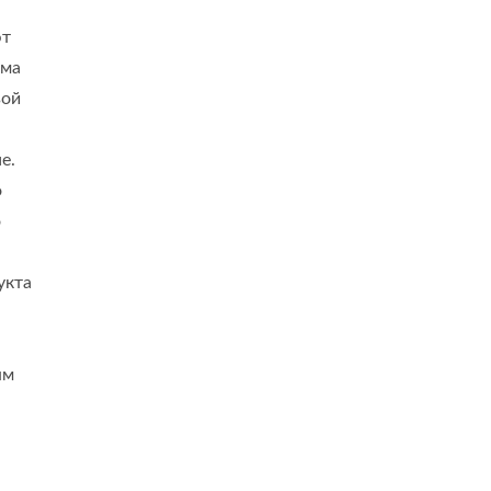
ют
ама
вой
е.
о
о
укта
ям