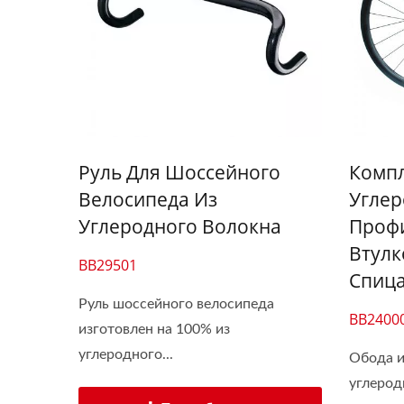
Руль Для Шоссейного
Компл
Велосипеда Из
Углер
Углеродного Волокна
Профи
Втулк
BB29501
Спиц
Руль шоссейного велосипеда
BB2400
изготовлен на 100% из
углеродного...
Обода и
углерод