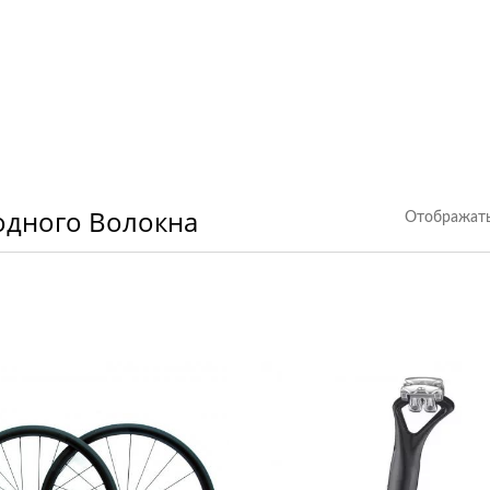
Индивидуально
Портативные
готовленный Чехол
Многофункциональ
Инструменты
одного Волокна
Отображать