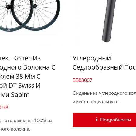
ект Колес Из
Углеродный
одного Волокна С
Седлообразный Пос
лем 38 Мм С
BB03007
ой DT Swiss И
ами Sapim
Сиденье из углеродного во
имеет специальную...
0-38
Подробности
зготовлены на 100% из
ного волокна,