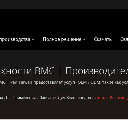
производства
Полное решение
Скачать
Свя
хности BMC | Производите
 Для Альпинизма И Охоты |
BMC | Pan Taiwan предоставляет услуги OEM / ODM, такие как усл
 ЧПУ, сумки EDC и стандартные детали для велосипедов и актив
ы Для Применения
/
Запчасти Для Велосипедов
/
Детали Велосипе