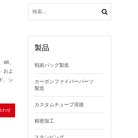
製品
IIR、
戦術バッグ製造
n）およ
ド、シ
カーボンファイバーパーツ
製造
カスタムチューブ溶接
合わせ
精密加工
スタンピング