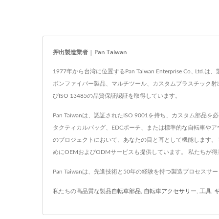
押出製造業者 | Pan Taiwan
1977年から台湾に位置するPan Taiwan Enterpris
ボンファイバー製品、マルチツール、カスタムプラスチック射出
びISO 13485の品質保証認証を取得しています。
Pan Taiwanは、認証されたISO 9001を持ち、カス
タクティカルバッグ、EDCポーチ、または標準的な自転車や
のプロジェクトにおいて、あなたの目と耳として機能します。
めにOEMおよびODMサービスも提供しています。 私たちが
Pan Taiwanは、先進技術と50年の経験を持つ製造プロセス
私たちの高品質な製品
自転車部品
,
自転車アクセサリー
,
工具
,