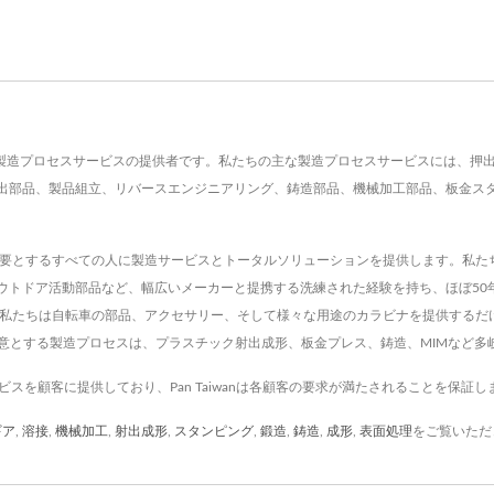
e Co., Ltd.は、製造プロセスサービスの提供者です。私たちの主な製造プロセスサービ
部品、製品組立、リバースエンジニアリング、鋳造部品、機械加工部品、板金スタンピ
タム部品を必要とするすべての人に製造サービスとトータルソリューションを提供します。
アウトドア活動部品など、幅広いメーカーと提携する洗練された経験を持ち、ほぼ5
 私たちは自転車の部品、アクセサリー、そして様々な用途のカラビナを提供するだ
得意とする製造プロセスは、プラスチック射出成形、板金プレス、鋳造、MIMなど多
サービスを顧客に提供しており、Pan Taiwanは各顧客の要求が満たされることを保証し
ギア
,
溶接
,
機械加工
,
射出成形
,
スタンピング
,
鍛造
,
鋳造
,
成形
,
表面処理
をご覧いただ