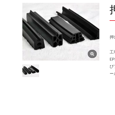
押
工
E
び
ー