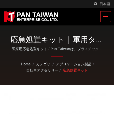
日本語
応急処置キット | 軍用タク
ティカルバッグ＆軍用リ
医療用応急処置キット / Pan Taiwanは、プラスチック射
出成形サービス、ダイカスト、鍛造、CNC加工、EDCポー
ュックサック製造業者 |
チ、標準的な自転車およびアウトドア活動部品などのOEM
Home
/
カテゴリ
/
アプリケーション製品
/
/ ODMサービスを提供しています。
Pan Taiwan
自転車アクセサリー
/
応急処置キット