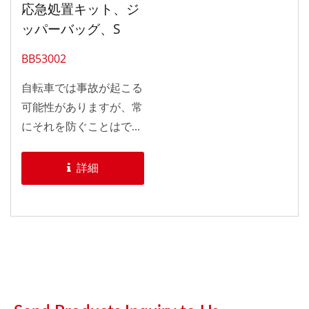
応急処置キット、ジ
ッパーバッグ、S
BB53002
自転車では事故が起こる
可能性がありますが、常
にそれを防ぐことはでき
ません。しかし、さまざ
まな方法でそれに備える
詳細
手助けができます。適切
な保護具、応急処置キッ
ト、自転車のセッティン
グは、安全なライドを確
保するための基本的な方
法のいくつかです。
Pan...