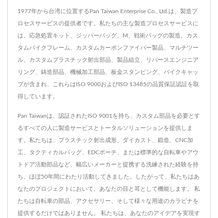
1977年から台湾に位置するPan Taiwan Enterprise Co., Ltd.は、製造プ
ロセスサービスの提供者です。私たちの主な製造プロセスサービスに
は、応急処置キット、ジッパーバッグ、M、戦術バッグの製造、カス
タムバイクフレーム、カスタムカーボンファイバー製品、マルチツー
ル、カスタムプラスチック射出部品、製品組立、リバースエンジニア
リング、鋳造部品、機械加工部品、板金スタンピング、バイクキャッ
プが含まれ、これらはISO 9000およびISO 13485の品質保証認証を取
得しています。
Pan Taiwanは、認証されたISO 9001を持ち、カスタム部品を必要とす
るすべての人に製造サービスとトータルソリューションを提供しま
す。私たちは、プラスチック射出成形、ダイカスト、鍛造、CNC加
工、タクティカルバッグ、EDCポーチ、または標準的な自転車やアウ
トドア活動部品など、幅広いメーカーと提携する洗練された経験を持
ち、ほぼ50年間にわたり活動してきました。したがって、私たちはあ
なたのプロジェクトにおいて、あなたの目と耳として機能します。 私
たちは自転車の部品、アクセサリー、そして様々な用途のカラビナを
提供するだけではありません。 私たちは、あなたのアイデアを実現す