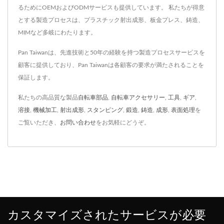
るためにOEMおよびODMサービスも提供しています。 私たちが得意
とする製造プロセスは、プラスチック射出成形、板金プレス、鋳造、
MIMなど多岐にわたります。
Pan Taiwanは、先進技術と50年の経験を持つ製造プロセスサービスを
顧客に提供しており、Pan Taiwanは各顧客の要求が満たされることを
保証します。
私たちの高品質な製品
自転車部品
,
自転車アクセサリー
,
工具
,
ギア
,
溶接
,
機械加工
,
射出成形
,
スタンピング
,
鍛造
,
鋳造
,
成形
,
表面処理
を
ご覧いただき、
お問い合わせ
をお気軽にどうぞ。
カスタマイズされたサービスが必要