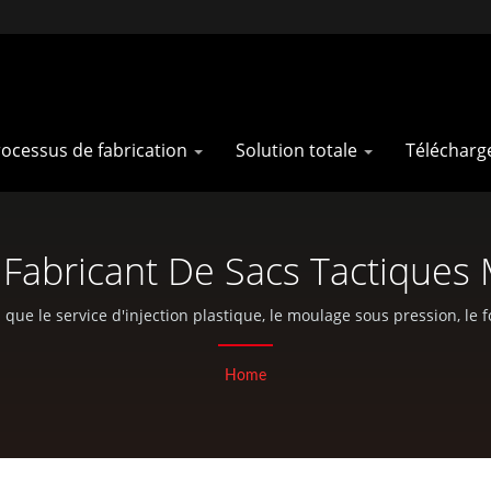
ocessus de fabrication
Solution totale
Télécharg
abricant De Sacs Tactiques Mi
Dos Militaires | Pan Taiwan
ue le service d'injection plastique, le moulage sous pression, le 
pièces standard pour vélos et activités de plein air.
Home