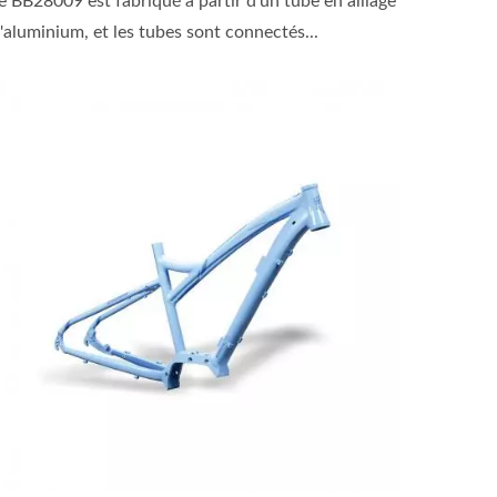
e BB28009 est fabriqué à partir d'un tube en alliage
'aluminium, et les tubes sont connectés...