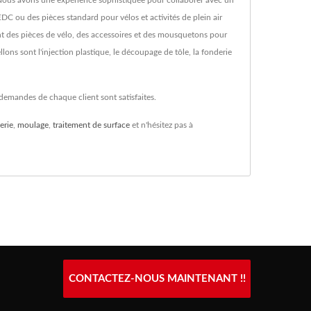
 Nous avons une expérience sophistiquée pour collaborer avec un
EDC ou des pièces standard pour vélos et activités de plein air
t des pièces de vélo, des accessoires et des mousquetons pour
ons sont l'injection plastique, le découpage de tôle, la fonderie
 demandes de chaque client sont satisfaites.
erie
,
moulage
,
traitement de surface
et n'hésitez pas à
CONTACTEZ-NOUS MAINTENANT !!