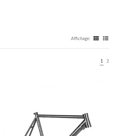
Affichage:
1
2