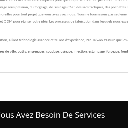
fabrication et des solutions complètes pour quiconque a besoin de pièces sur mesure.
moulage sous pression, du forgeage, de l'usinage CNC, des sacs tactiques, des pochettes 
oreilles pour tout projet que vous avez avec nous. Nous ne fournissons pas seulemen
 ODM pour réaliser votre idée. Les processus de fabrication dans lesquels nous excell
cation, alliant technologie avancée et 50 ans d'expérience, Pan Taiwan s'assure que les
res de vélo
,
outils
,
engrenages
,
soudage
,
usinage
,
injection
,
estampage
,
forgeage
,
fond
Vous Avez Besoin De Services