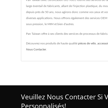
Pan Taiwan avec certification ISO 9001 fournit des services de 
large éventail de fabricants, allant de l'injection plastique, du 
depuis près de 50 ans, nous agirons donc comme vos yeux et vos 
diverses applications. Nous offrons également des services OEM et
sous pression, le MIM et bien d'autres.
Pan Taiwan offre à ses clients des services de processus de fabri
Découvrez nos produits de haute qualité
pièces de vélo
,
accessoi
Nous Contacter
.
Veuillez Nous Contacter Si 
Personnalisés!