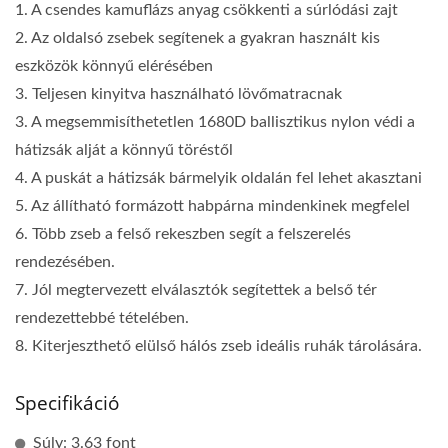
1. A csendes kamuflázs anyag csökkenti a súrlódási zajt
2. Az oldalsó zsebek segítenek a gyakran használt kis
eszközök könnyű elérésében
3. Teljesen kinyitva használható lövőmatracnak
3. A megsemmisíthetetlen 1680D ballisztikus nylon védi a
hátizsák alját a könnyű töréstől
4. A puskát a hátizsák bármelyik oldalán fel lehet akasztani
5. Az állítható formázott habpárna mindenkinek megfelel
6. Több zseb a felső rekeszben segít a felszerelés
rendezésében.
7. Jól megtervezett elválasztók segítettek a belső tér
rendezettebbé tételében.
8. Kiterjeszthető elülső hálós zseb ideális ruhák tárolására.
Specifikáció
Súly: 3.63 font