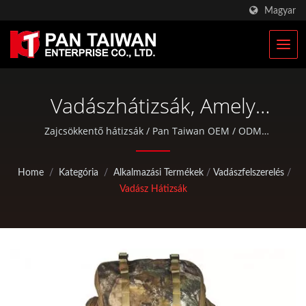
Magyar
Vadászhátizsák, Amely
Lövőmatracnak
Zajcsökkentő hátizsák / Pan Taiwan OEM / ODM
szolgáltatásokat nyújt, mint például műanyag
Használható /
fröccsöntés, öntés, kovácsolás, CNC megmunkálás, EDC
Home
/
Kategória
/
Alkalmazási Termékek
/
Vadászfelszerelés
/
tasakok és szabványos kerékpár- és szabadtéri
Zajcsökkentő Csendes
Vadász Hátizsák
tevékenységekhez szükséges alkatrészek.
Hátizsák | Katonai Taktikai
Táskák & Katonai
Hátizsákok Gyártója | Pan
Taiwan