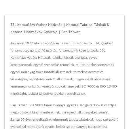
53L Kamuflázs Vadász Hátizsák | Katonai Taktikai Táskák &
Katonai Hátizsákok Gyártója | Pan Taiwan
Tajvanon 1977 óta működő Pan Taiwan Enterprise Co., Ltd. gyártási
folyamat szolgáltató.Fő gyártási folyamataink közé tartozik, 53L
Kamuflázs Vadász Hátizsák, taktikai táskák gyártása, egyedi
kerékpárvázak, egyedi szénszálas termékek, multifunkciós szerszámok,
egyedi műanyag fröccsöntött alkatrészek, termékösszeszerelés,
visszafejtés, befektetési öntött alkatrészek, megmunkált alkatrészek,
lemezmegmunkálás, kerékpár sapkák, amelyek ISO 9000 és ISO 13485
minőségbiztosítási tanúsítványokkal rendelkeznek.
Pan Taiwan ISO 9001 tanúsítvánnyal gyártási szolgáltatásokat és teljes
megoldásokat kínál mindenkinek, aki egyedi alkatrészeket igényel.
Szinte 50 éve rendelkezünk kifinomult tapasztalatokkal, hogy széleskörű
gyártókkal működjünk együtt, beleértve a műanyag fröccsöntést,