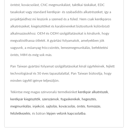
öntést, kovácsolást, CNC megmunkálást, taktikai táskákat, EDC
tasakokat vagy standard kerékpár- és szabadidős alkatrészeket, így a
projektjeidhez mi leszünk a szemed és a füled. Nem csak kerékpáros
alkatrészeket, kiegészítőket és karabinereket biztosítunk különböző
alkalmazásokhoz. OEM és ODM szolgáltatásokat is kínálunk, hogy
megvalósíthassa ötletét. A gyártási folyamatok, amelyekben jók
vagyunk, a műanyag fröccsöntés, lemezmegmunkálás, befektetési
öntés, MIM és még sok más.
Pan Taiwan gyártási folyamat szolgáltatásokat kínál ügyfeleinek, fejlett
technológiával és 50 éves tapasztalattal, Pan Taiwan biztosítja, hogy
minden ügyfél igénye teljesüljön.
Tekintse meg magas színvonalú termékeinket
kerékpár alkatrészek
,
kerékpár kiegészítők
,
szerszámok
,
fogaskerekek
,
hegesztés
,
megmunkálás
,
injekció
,
sajtolás
,
kovácsolás
,
öntés
,
formázás
,
felületkezelés
, és bátran
lépjen velünk kapcsolatba
.