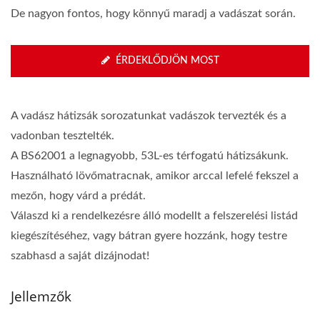
De nagyon fontos, hogy könnyű maradj a vadászat során.
ÉRDEKLŐDJÖN MOST
A vadász hátizsák sorozatunkat vadászok tervezték és a
vadonban tesztelték.
A BS62001 a legnagyobb, 53L-es térfogatú hátizsákunk.
Használható lövőmatracnak, amikor arccal lefelé fekszel a
mezőn, hogy várd a prédát.
Válaszd ki a rendelkezésre álló modellt a felszerelési listád
kiegészítéséhez, vagy bátran gyere hozzánk, hogy testre
szabhasd a saját dizájnodat!
Jellemzők