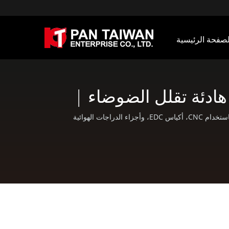
لصفحة الرئيسية
ادئة تقلل الضوضاء |
حقيبة ظهر تقلل الضوضاء / Pan Taiwan تقدم خدمات OEM / ODM مثل خدمة حقن البلاستيك، الصب بالقالب، التشكيل، التشغيل باستخدام CNC، أكياس EDC، وأجزاء الدراجات الهوائية