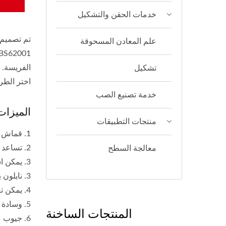
خدمات الحقن والتشكيل
تم تصميم 
علم المعادن المسحوقة
الفريسة.
تشكيل
اختر الطر
خدمة تصنيع الصب
الميزات
منتجات التطبيقات
1. قماش كامو صامت يقلل من ضوضاء الاحتكاك
2. تساعد الجيوب الجانبية في الوصول السهل إلى المعدات الصغيرة المستخدمة بشكل متكرر
معالجة السطح
3. يمكن استخدامه كحصيرة إطلاق نار عند فتحه بالكامل
3. نايلون باليستي غير قابل للتدمير 1680D يحمي قاع الحقيبة من الكسر بسهولة
4. يمكن تعليق بندقية على أي جانب من الحقيبة
5. وسادة فوم قابلة للتعديل تناسب الجميع
المنتجات الساخنة
6. جيوب متعددة في القسم العلوي تحافظ على تنظيم المعدات