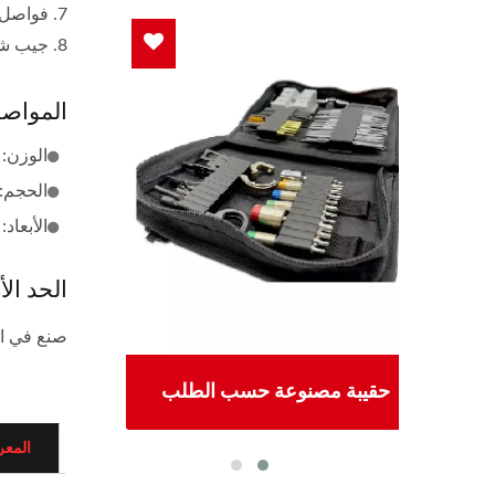
7. فواصل مصممة بشكل جيد جعلت المساحة الداخلية أكثر تنظيمًا
8. جيب شبكي أمامي قابل للتوسع مثالي لتخزين الملابس
المواص
الوزن: 3.63 رطل
الحجم: 3200 بوصة مكعبة (53 ل
الأبعاد: 65 × 30 × 22 سم (25.6 × 11.8 × 8.7 بوص
الحد الأ
صنع في ا
حقيبة مصنوعة حسب الطلب
أ
المع