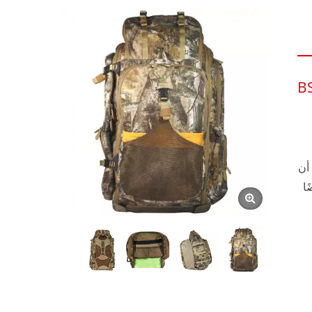
B
أن
ا