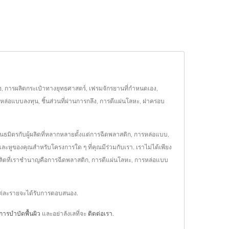
ต่อ, การผลิตกระเป๋าทางยุทธศาสตร์, เฟรมจักรยานที่กำหนดเอง,
หล่อแบบลงทุน, ชิ้นส่วนที่ผ่านการกลึง, การตีแผ่นโลหะ, ฝาครอบ
พันธมิตรกับผู้ผลิตที่หลากหลายตั้งแต่การฉีดพลาสติก, การหล่อแบบ,
ละหูของคุณสำหรับโครงการใด ๆ ที่คุณมีร่วมกับเรา. เราไม่ได้เพียง
ผลิตที่เราชำนาญคือการฉีดพลาสติก, การตีแผ่นโลหะ, การหล่อแบบ
แต่ละรายจะได้รับการตอบสนอง.
การบำบัดพื้นผิว
และอย่าลังเลที่จะ
ติดต่อเรา
.