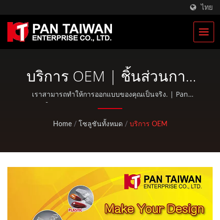
ไทย
บริการ OEM | ชิ้นส่วนการ
กลึงและมิลลิ่ง CNC | ผู้ผลิต
เราสามารถทำให้การออกแบบของคุณเป็นจริง. | Pan
Taiwan ให้บริการ OEM / ODM เช่น บริการฉีดพลาสติก, การ
ชิ้นส่วนจักรยานแข่ง | Pan
หล่อแบบ, การตีขึ้นรูป, การกลึง CNC, กระเป๋า EDC และชิ้น
Home
/
โซลูชันทั้งหมด
/
บริการ OEM
ส่วนจักรยานและกิจกรรมกลางแจ้งมาตรฐาน.
Taiwan