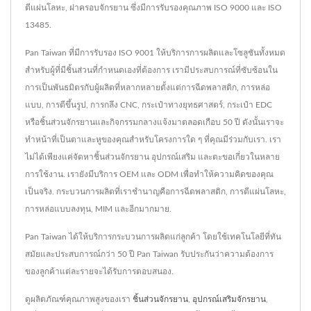
ตีแผ่นโลหะ, ฝาครอบจักรยาน ซึ่งมีการรับรองคุณภาพ ISO 9000 และ ISO
13485.
Pan Taiwan ที่มีการรับรอง ISO 9001 ให้บริการการผลิตและโซลูชันทั้งหมด
สำหรับผู้ที่มีชิ้นส่วนที่กำหนดเองที่ต้องการ เรามีประสบการณ์ที่ซับซ้อนใน
การเป็นพันธมิตรกับผู้ผลิตที่หลากหลายตั้งแต่การฉีดพลาสติก, การหล่อ
แบบ, การตีขึ้นรูป, การกลึง CNC, กระเป๋าทางยุทธศาสตร์, กระเป๋า EDC
หรือชิ้นส่วนจักรยานและกิจกรรมกลางแจ้งมาตลอดเกือบ 50 ปี ดังนั้นเราจะ
ทำหน้าที่เป็นตาและหูของคุณสำหรับโครงการใด ๆ ที่คุณมีร่วมกับเรา. เรา
ไม่ได้เพียงแค่จัดหาชิ้นส่วนจักรยาน อุปกรณ์เสริม และตะขอเกี่ยวในหลาย
การใช้งาน. เรายังมีบริการ OEM และ ODM เพื่อทำให้ความคิดของคุณ
เป็นจริง. กระบวนการผลิตที่เราชำนาญคือการฉีดพลาสติก, การตีแผ่นโลหะ,
การหล่อแบบลงทุน, MIM และอีกมากมาย.
Pan Taiwan ได้ให้บริการกระบวนการผลิตแก่ลูกค้า โดยใช้เทคโนโลยีที่ทัน
สมัยและประสบการณ์กว่า 50 ปี Pan Taiwan รับประกันว่าความต้องการ
ของลูกค้าแต่ละรายจะได้รับการตอบสนอง.
ดูผลิตภัณฑ์คุณภาพสูงของเรา
ชิ้นส่วนจักรยาน
,
อุปกรณ์เสริมจักรยาน
,