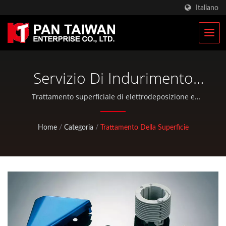
Italiano
Servizio Di Indurimento
Superficiale Produttore
Trattamento superficiale di elettrodeposizione e
deposizione senza elettrodi | Pan Taiwan offre servizi
OEM / ODM come servizio di iniezione plastica,
Home
/
Categoria
/
Trattamento Della Superficie
pressofusione, forgiatura, lavorazione CNC, sacche
EDC e parti standard per biciclette e attività all'aperto.