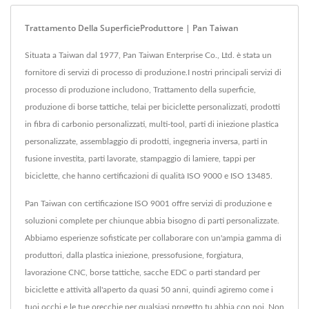
Trattamento Della SuperficieProduttore | Pan Taiwan
Situata a Taiwan dal 1977, Pan Taiwan Enterprise Co., Ltd. è stata un
fornitore di servizi di processo di produzione.I nostri principali servizi di
processo di produzione includono, Trattamento della superficie,
produzione di borse tattiche, telai per biciclette personalizzati, prodotti
in fibra di carbonio personalizzati, multi-tool, parti di iniezione plastica
personalizzate, assemblaggio di prodotti, ingegneria inversa, parti in
fusione investita, parti lavorate, stampaggio di lamiere, tappi per
biciclette, che hanno certificazioni di qualità ISO 9000 e ISO 13485.
Pan Taiwan con certificazione ISO 9001 offre servizi di produzione e
soluzioni complete per chiunque abbia bisogno di parti personalizzate.
Abbiamo esperienze sofisticate per collaborare con un'ampia gamma di
produttori, dalla plastica iniezione, pressofusione, forgiatura,
lavorazione CNC, borse tattiche, sacche EDC o parti standard per
biciclette e attività all'aperto da quasi 50 anni, quindi agiremo come i
tuoi occhi e le tue orecchie per qualsiasi progetto tu abbia con noi. Non