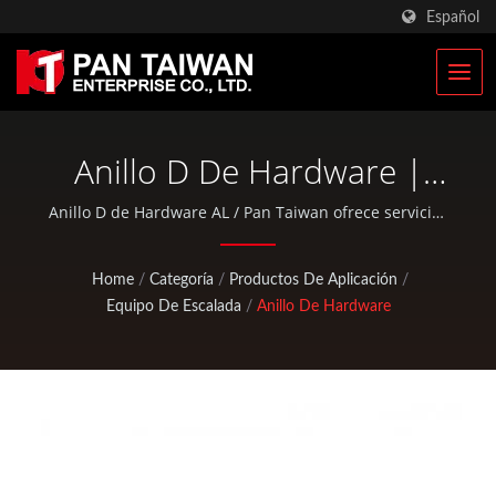
Español
Anillo D De Hardware |
Fabricante De Bolsas
Anillo D de Hardware AL / Pan Taiwan ofrece servicios
OEM / ODM como Servicio de Inyección de Plástico,
Tácticas Militares Y
Fundición a Presión, Forja, mecanizado CNC, bolsas
Home
/
Categoría
/
Productos De Aplicación
/
EDC y piezas estándar de bicicletas y actividades al
Mochilas Militares | Pan
Equipo De Escalada
/
Anillo De Hardware
aire libre.
Taiwan