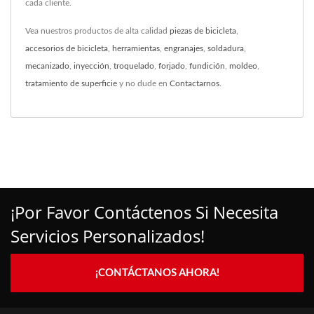
cada cliente.
Vea nuestros productos de alta calidad
piezas de bicicleta
,
accesorios de bicicleta
,
herramientas
,
engranajes
,
soldadura
,
mecanizado
,
inyección
,
troquelado
,
forjado
,
fundición
,
moldeo
,
tratamiento de superficie
y no dude en
Contactarnos
.
¡Por Favor Contáctenos Si Necesita
Servicios Personalizados!
¡CONTÁCTANOS AHORA!