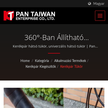
Magyar
360°-Ban Állítható
Kerékpár Tükör | Egyedi
Kerékpár hátsó tükör, univerzális hátsó tükör | Pan
Taiwan OEM / ODM szolgáltatásokat kínál, mint
Mászó- És
például műanyag fröccsöntés, öntés, kovácsolás, CNC
Home
/
Kategória
/
Alkalmazási Termékek
/
Vadászfelszerelés Gyártó |
megmunkálás, EDC tasakok, valamint standard
Kerékpár Kiegészítők
/
Kerékpár Tükör
kerékpár- és szabadtéri tevékenységekhez szükséges
Pan Taiwan
alkatrészek.