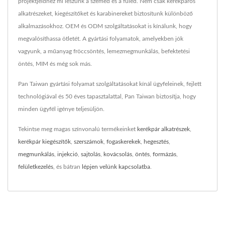
projektjeidhez mi leszünk a szemed és a füled. Nem csak kerékpáros
alkatrészeket, kiegészítőket és karabinereket biztosítunk különböző
alkalmazásokhoz. OEM és ODM szolgáltatásokat is kínálunk, hogy
megvalósíthassa ötletét. A gyártási folyamatok, amelyekben jók
vagyunk, a műanyag fröccsöntés, lemezmegmunkálás, befektetési
öntés, MIM és még sok más.
Pan Taiwan gyártási folyamat szolgáltatásokat kínál ügyfeleinek, fejlett
technológiával és 50 éves tapasztalattal, Pan Taiwan biztosítja, hogy
minden ügyfél igénye teljesüljön.
Tekintse meg magas színvonalú termékeinket
kerékpár alkatrészek
,
kerékpár kiegészítők
,
szerszámok
,
fogaskerekek
,
hegesztés
,
megmunkálás
,
injekció
,
sajtolás
,
kovácsolás
,
öntés
,
formázás
,
felületkezelés
, és bátran
lépjen velünk kapcsolatba
.