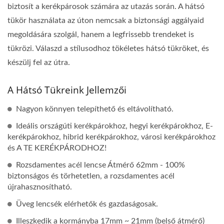
biztosít a kerékpárosok számára az utazás során. A hátsó
tükör használata az úton nemcsak a biztonsági aggályaid
megoldására szolgál, hanem a legfrissebb trendeket is
tükrözi. Válaszd a stílusodhoz tökéletes hátsó tükröket, és
készülj fel az útra.
A Hátsó Tükreink Jellemzői
Nagyon könnyen telepíthető és eltávolítható.
Ideális országúti kerékpárokhoz, hegyi kerékpárokhoz, E-
kerékpárokhoz, hibrid kerékpárokhoz, városi kerékpárokhoz
és A TE KERÉKPÁRODHOZ!
Rozsdamentes acél lencse Átmérő 62mm - 100%
biztonságos és törhetetlen, a rozsdamentes acél
újrahasznosítható.
Üveg lencsék elérhetők és gazdaságosak.
Illeszkedik a kormányba 17mm ~ 21mm (belső átmérő)