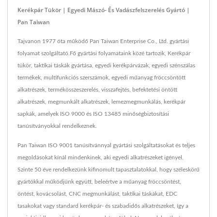
Kerékpár Tükör | Egyedi Mászó- És Vadászfelszerelés Gyártó |
Pan Taiwan
Tajvanon 1977 óta működő Pan Taiwan Enterprise Co., Ltd. gyártási
folyamat szolgáltató.Fő gyártási folyamataink közé tartozik, Kerékpár
tükör, taktikai táskák gyártása, egyedi kerékpárvázak, egyedi szénszálas
termékek, multifunkciós szerszámok, egyedi műanyag fröccsöntött
alkatrészek, termékösszeszerelés, visszafejtés, befektetési öntött
alkatrészek, megmunkált alkatrészek, lemezmegmunkálás, kerékpár
sapkák, amelyek ISO 9000 és ISO 13485 minőségbiztosítási
tanúsítványokkal rendelkeznek.
Pan Taiwan ISO 9001 tanúsítvánnyal gyártási szolgáltatásokat és teljes
megoldásokat kínál mindenkinek, aki egyedi alkatrészeket igényel.
Szinte 50 éve rendelkezünk kifinomult tapasztalatokkal, hogy széleskörű
gyártókkal működjünk együtt, beleértve a műanyag fröccsöntést,
öntést, kovácsolást, CNC megmunkálást, taktikai táskákat, EDC
tasakokat vagy standard kerékpár- és szabadidős alkatrészeket, így a