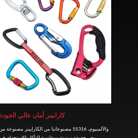
كارابينر أمان عالي الجودة
مصنوعاتنا من الكارابينر مصنوعة من SS316 والألمنيوم،
وهي خفيفة ومتينة ومقاومة للتآكل للاستخدام في